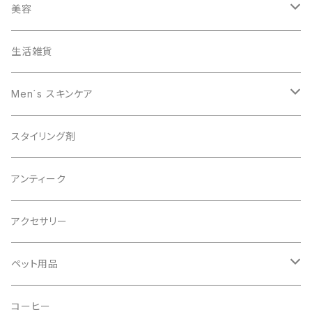
ヘアカラー
美容
オーガニック
生活雑貨
スキャルプケア
Men´s スキンケア
男性美容
スタイリング剤
オーガニック
アンティーク
アクセサリー
ペット用品
ドッグシャンプー
コーヒー