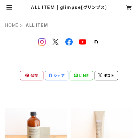
ALL ITEM | glimpse[グリンプス]
HOME
ALL ITEM
保存
シェア
LINE
ポスト