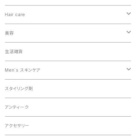
Hair care
ヘアカラー
美容
オーガニック
生活雑貨
スキャルプケア
Men´s スキンケア
男性美容
スタイリング剤
オーガニック
アンティーク
アクセサリー