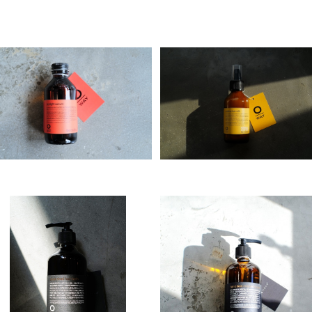
Organic Way sunlight seru
Organic Way sublime hai
m［オーガニックウェイ・サンラ
milk［サブライム・ヘアミルク]
¥5,720
¥4,510
イトセラム］
Organic Way silver steel h
Organic Way Hair＆Body i
air bath[シルバー・スティー
vigorating wash[シャンプ
¥4,480
¥4,150
ル・ヘアバス]
＆ボディソープ]