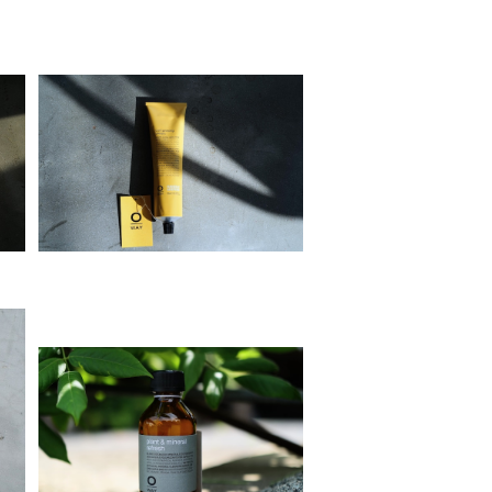
r
Organic Way curl priming
cream［カール・プライミング・
¥4,150
クリーム］
n
Organic Way Plant&miner
ー
al refresh ［ドライシャンプー］
¥4,100