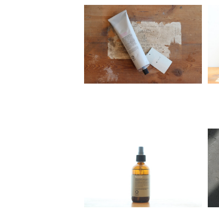
Organic Way rebuilding ha
ir mask[ダメージヘア トリート
¥4,820
メント]
Organic Way フラワーフォー
ル
¥4,800