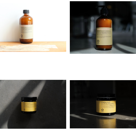
Organic Way smoothing h
Organic way smoothing 
air bath[まとまりにくい髪質の
onditioner［まとまりにくい
¥4,930
¥5,030
方へ]
質の方へ］
SOLD OUT
Organic Way Precious Wa
x 100g[プレシャスワックス]
Organic Way shabby mu
¥6,600
［シャビーマッド］
¥4,650