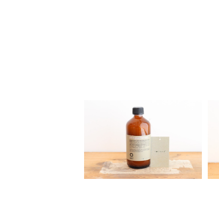
Organic Way Silk′n glow H
air Bath[クセ毛向けシャンプ
¥5,250
ー]