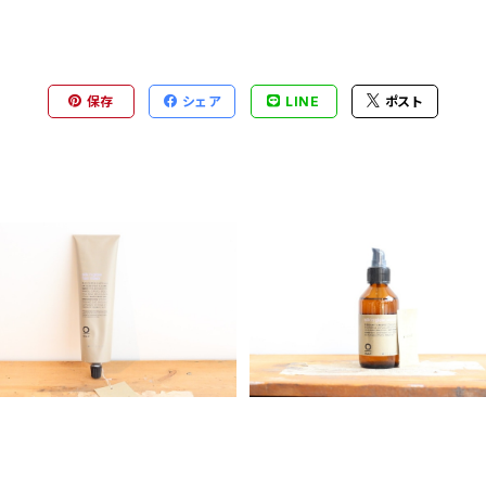
保存
シェア
LINE
ポスト
organic Way Silk′n glow H
Organic Way Silk′n glow 
air Mask[クセ毛向けトリート
erum[アウトバストリートメ
¥4,930
¥6,550
メント]
ト]