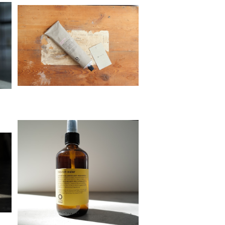
c
Organic Way smoothing c
髪
ream[まとまりにくい髪質の方
¥5,250
へ]
rolland bio-rich water［バイ
オリッチ・ウォーター］
d
¥3,520