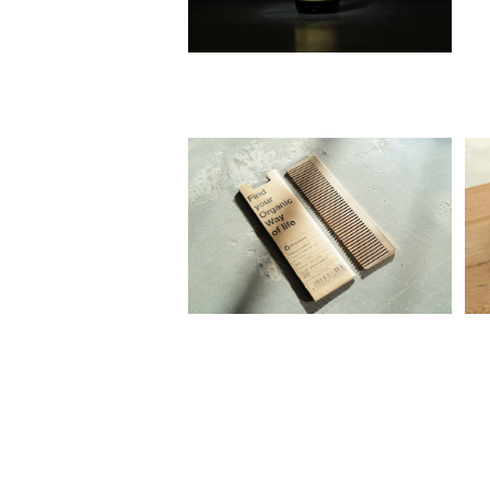
Organic Way verso［オーガ
ニック ウェイ ヘアコーム］
¥3,350