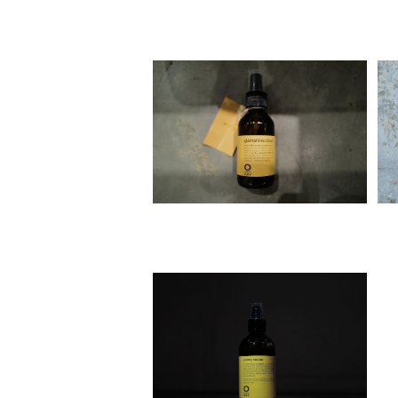
Organic Way glamshine cl
oud[グラムシャイン・クラウド]
¥4,800
Organic Way glossy necto
r［グロッシーネクター・ヘアオイ
¥6,160
ル］