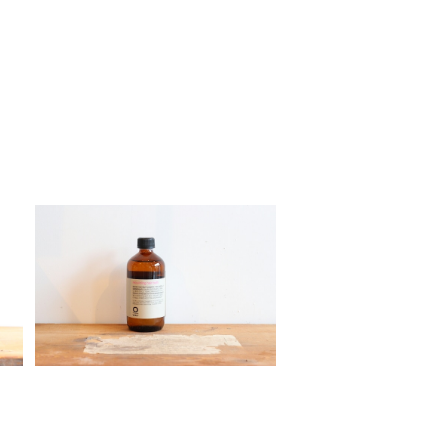
s
Organic Way rebuilding ha
ン
ir bath[ダメージヘア シャンプ
¥5,050
ー]