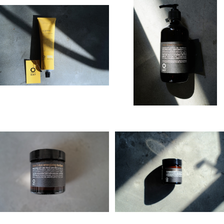
Organic Way curl priming
Organic Way silver steel 
cream［カール・プライミング・
air bath[シルバー・スティー
¥4,150
¥4,480
クリーム］
ル・ヘアバス]
Organic Way face&eye en
Organic Way lip＆beard sa
erging texture［メンズ美容ク
ve[リップ＆スキンケア]
¥11,550
¥5,980
リーム］