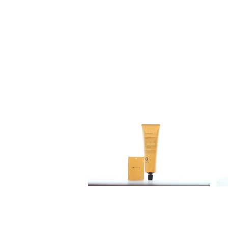
SOLD OUT
Organic Way quick glue[ク
イック・グルー]
¥3,920