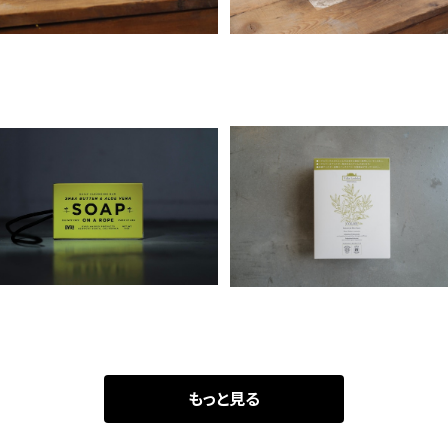
Byrd haird products[ソー
Villa Lodola インターバルリケ
プ・オン・ア・ロープ]
ア［ホームカラー］
¥2,750
¥1,980
もっと見る