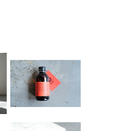
イ
Organic Way sunlight seru
m［オーガニックウェイ・サンラ
¥5,720
イトセラム］