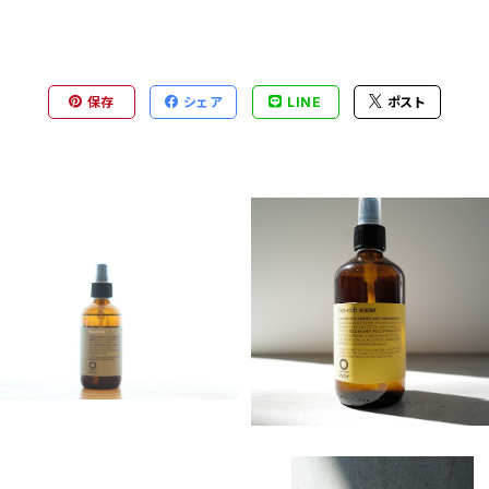
保存
シェア
LINE
ポスト
Organic Way フラワーフォー
rolland bio-rich water［バ
ル
オリッチ・ウォーター］
¥4,800
¥3,520