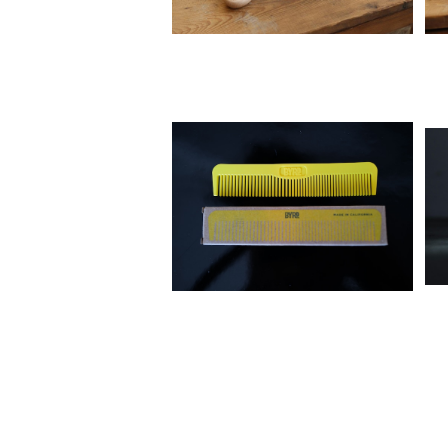
Byrd haird products[ポケッ
トコーム]
¥2,860