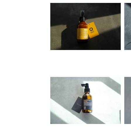
Organic Way sublime hair
milk［サブライム・ヘアミルク]
¥4,510
nocturnal hair remedy[ノク
ターナル ヘア レメディ]
¥9,300