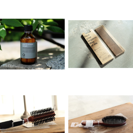
Organic Way Plant&miner
Organic Way verso［オー
al refresh ［ドライシャンプー］
ニック ウェイ ヘアコーム］
¥4,100
¥3,350
ACCA KAPPA B854
ACCA KAPPA944
¥5,170
¥5,390