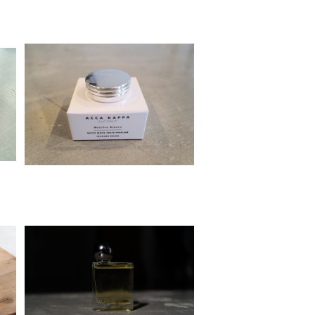
ガ
ACCA KAPPA ホワイトモス
ソリッドパフューム
¥6,050
SINN PURETE マルチ ベネフ
ィットオイル
¥3,850