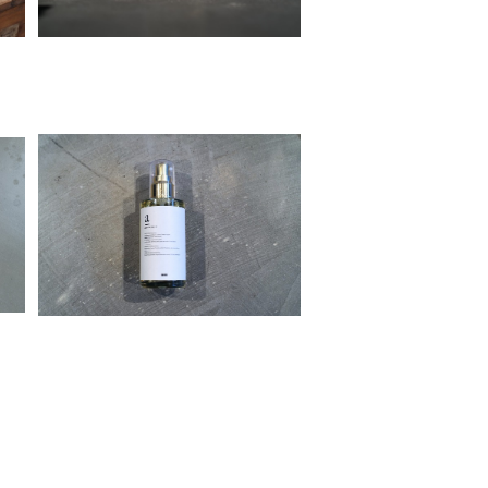
Under bar hair oil[アンダー
バーヘアオイル]
¥3,520