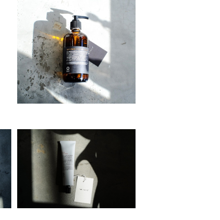
h
Organic Way Hair＆Body in
vigorating wash[シャンプー
¥4,150
＆ボディソープ]
l
Organic Way velvet body f
luid[ベルベット ボディ フルイ
¥3,300
ド]