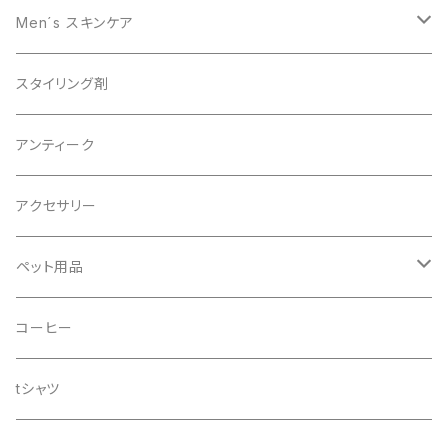
スキャルプケア
Men´s スキンケア
男性美容
スタイリング剤
オーガニック
アンティーク
アクセサリー
ペット用品
ドッグシャンプー
コーヒー
tシャツ