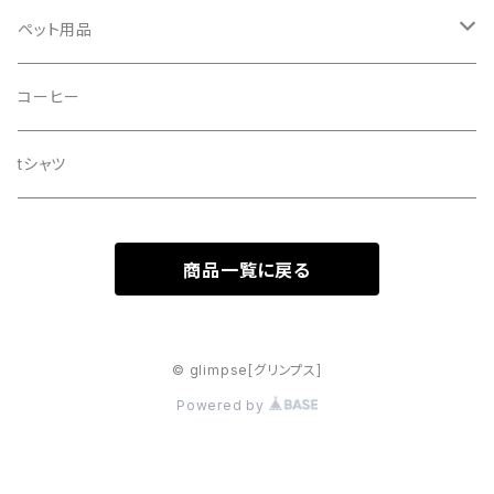
ペット用品
ドッグシャンプー
コーヒー
tシャツ
商品一覧に戻る
© glimpse[グリンプス]
Powered by