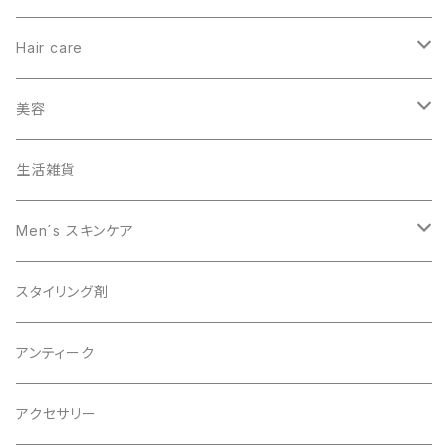
Hair care
ヘアカラー
美容
オーガニック
生活雑貨
スキャルプケア
Men´s スキンケア
男性美容
スタイリング剤
オーガニック
アンティーク
アクセサリー