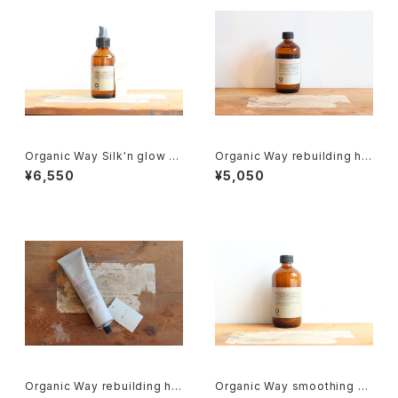
Organic Way Silk′n glow s
Organic Way rebuilding hai
erum[アウトバストリートメント]
r bath[ダメージヘア シャンプ
¥6,550
¥5,050
ー]
Organic Way rebuilding hai
Organic Way smoothing ha