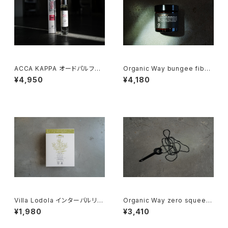
ACCA KAPPA オードパルファ
Organic Way bungee fiber
ン15ml
［バンジーファイバー］
¥4,950
¥4,180
Villa Lodola インターバルリケ
Organic Way zero squeez
ア［ホームカラー］
er[チューブ絞り]
¥1,980
¥3,410