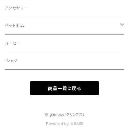
アクセサリー
ペット用品
ドッグシャンプー
コーヒー
tシャツ
商品一覧に戻る
© glimpse[グリンプス]
Powered by