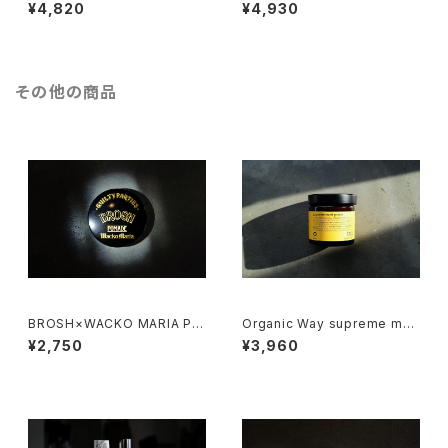
r mask[ダメージヘア トリート
ir bath[まとまりにくい髪質の方
¥4,820
¥4,930
メント]
へ]
その他の商品
BROSH×WACKO MARIA PO
Organic Way supreme mat
MADE［ブロッシュ×ワコマリア
t paste［シュプリーム・マットペ
¥2,750
¥3,960
ポマード］
ースト]