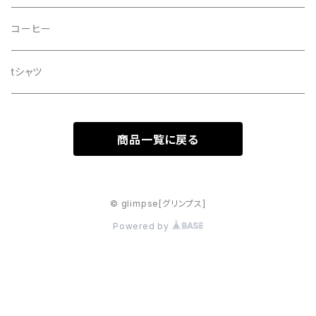
ドッグシャンプー
コーヒー
tシャツ
商品一覧に戻る
© glimpse[グリンプス]
Powered by