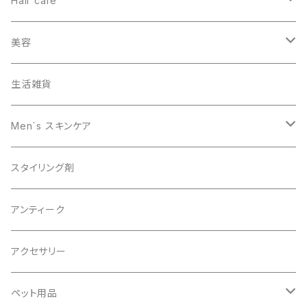
Hair care
ヘアカラー
美容
オーガニック
生活雑貨
スキャルプケア
Men´s スキンケア
男性美容
スタイリング剤
オーガニック
アンティーク
アクセサリー
ペット用品