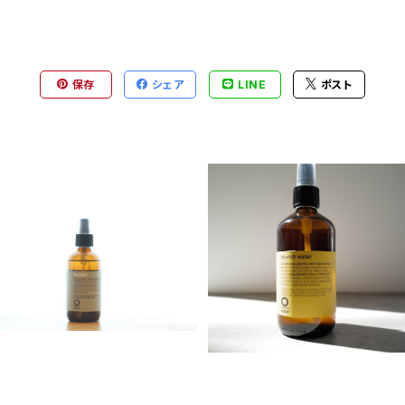
保存
シェア
LINE
ポスト
Organic Way フラワーフォー
rolland bio-rich water［バ
ル
オリッチ・ウォーター］
¥4,800
¥3,520