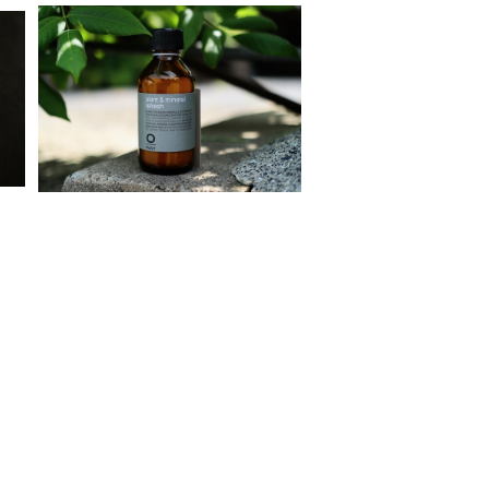
ガ
Organic Way Plant&miner
al refresh ［ドライシャンプー］
¥4,100