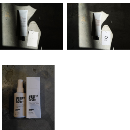
Organic Way velvet body f
Organic Way nebla[オー
luid[ベルベット ボディ フルイ
ニックウェイ・ネブラ]
¥3,300
¥4,500
ド]
AUTHENTIC BEAUTY CON
CEPT Enhancing Water
¥4,950