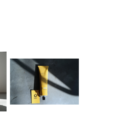
イ
Organic Way curl priming
cream［カール・プライミング・
¥4,150
クリーム］