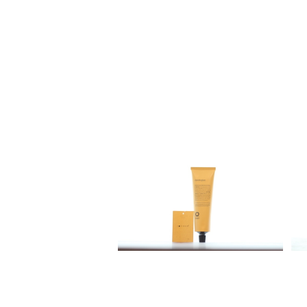
SOLD OUT
Organic Way quick glue[ク
イック・グルー]
¥3,920