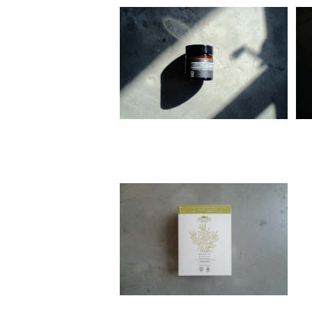
Organic Way lip＆beard sal
ve[リップ＆スキンケア]
¥5,980
Villa Lodola インターバルリケ
ア［ホームカラー］
¥1,980