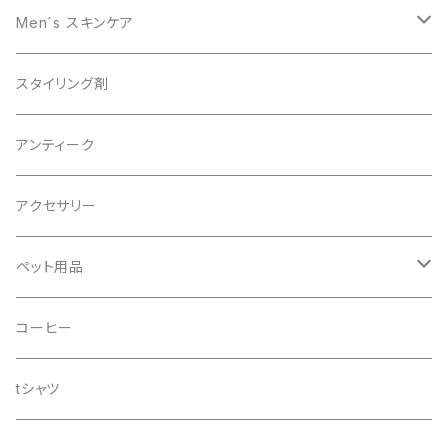
スキャルプケア
Men´s スキンケア
男性美容
スタイリング剤
オーガニック
アンティーク
アクセサリー
ペット用品
ドッグシャンプー
コーヒー
tシャツ