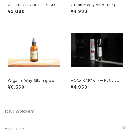
AUTHENTIC BEAUTY CON
Organic Way smoothing ha
CEPT Hand&Hair Light Cre
ir bath[まとまりにくい髪質の方
¥3,080
¥4,930
am
へ]
Organic Way Silk′n glow s
ACCA KAPPA オードパルファ
erum[アウトバストリートメント]
ン15ml
¥6,550
¥4,950
CATAGORY
Hair care