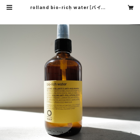
rolland bio-rich water［バイオリ
ッチ・ウォーター］ | glimpse[グリン
プス]