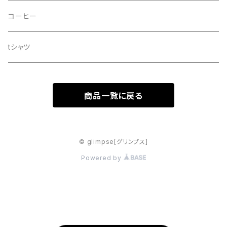
ドッグシャンプー
コーヒー
tシャツ
商品一覧に戻る
© glimpse[グリンプス]
Powered by