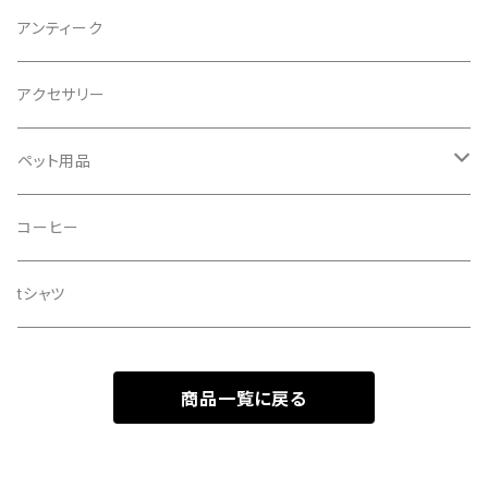
オーガニック
アンティーク
アクセサリー
ペット用品
ドッグシャンプー
コーヒー
tシャツ
商品一覧に戻る