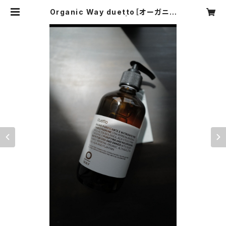
Organic Way duetto［オーガニッ
クウェイ・デュエット］ | glimpse[グ
リンプス]