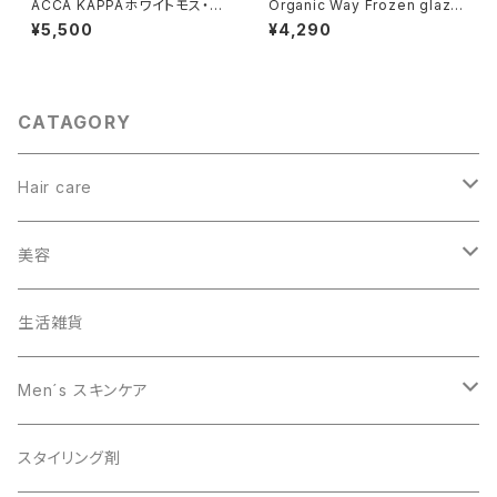
ACCA KAPPAホワイトモス・オ
Organic Way Frozen glaze
ーデコロン[30ml]
[オーガニック・ウェイ]
¥5,500
¥4,290
CATAGORY
Hair care
ヘアカラー
美容
オーガニック
生活雑貨
スキャルプケア
Men´s スキンケア
男性美容
スタイリング剤